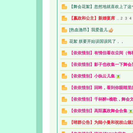
【舞会花絮】忽然地就喜欢上了这
【嬴政和公主】新婚宴席
...
2
3
4
[热血激昂】我爱盈儿
论
花絮 朕要开始误国误民了，，
【依依惜别】有情但看在尘间（饰
【依依惜别】影子也收集一下舞会
【依依惜别】小纨云儿集
【依依惜别】回眸，看到你眼睛里
坛
【依依惜别】千杯醉=樵歌，舞会
【依依惜别】高阳嬴政舞会合集
【哨群公告】为陆小曼和祝枝山颁