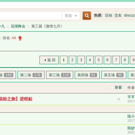
热搜:
活动
交友
discuz
搜索
搜
小九
花潮舞会
第三届《激情七月》
|
排名:
44
索
›
›
返 回
1
2
3
4
5
6
7
8
9
场
189
第二场
178
第三场
110
第四场
81
第五场
30
第
新窗
作者
芊芊
缤纷之旅】进程贴
2017
陆小
2017
陈妙
2017