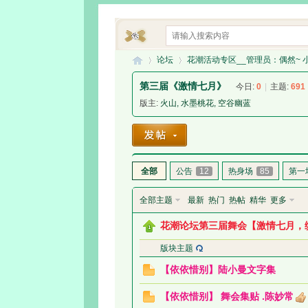
论坛
花潮活动专区__管理员：偶然~ 
第三届《激情七月》
今日:
0
|
主题:
691
版主:
火山
,
水墨桃花
,
空谷幽蓝
花
»
›
全部
公告
12
热身场
85
第一
全部主题
最新
热门
热帖
精华
更多
花潮论坛第三届舞会【激情七月，
版块主题
潮
【依依惜别】陆小曼文字集
【依依惜别】 舞会集贴 .陈妙常