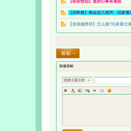
【依依惜别】莲的心事有谁知
【回眸楼】舞会进入尾声。玩家看
【游戏抛绣球】怎么抛?玩家看过
快速发帖
选择主题分类