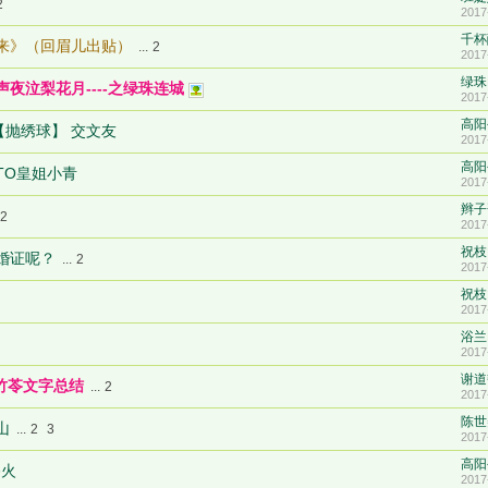
2
2017
千杯
来》（回眉儿出贴）
...
2
2017
绿珠
夜泣梨花月----之绿珠连城
2017
高阳
【抛绣球】 交文友
2017
高阳
TO皇姐小青
2017
辫子
2
2017
祝枝
婚证呢？
...
2
2017
祝枝
2017
浴兰
2017
谢道
竹苓文字总结
...
2
2017
陈世
山
...
2
3
2017
高阳
浴火
2017