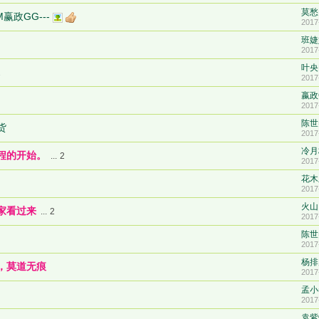
莫愁
政GG---
2017
班婕
2017
叶央
2
2017
嬴政
2017
陈世
货
2017
冷月
程的开始。
...
2
2017
花木
2017
火山
家看过来
...
2
2017
陈世
2017
杨排
，莫道无痕
2017
孟小
2017
袁紫