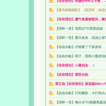
【依依惜别】班婕妤MM文字集
...
【黄马褂啦啦队】《花开时，你也
【依依惜别】麝气春凝柳絮风，佩声
【回眸一笑】高阳台TO莫愁姐姐 
【回眸一笑】夏日炎炎，浅浅心扉
【自由水帖】仔细看了下真身表
...
【自由水帖】哨子，我和小曼的结
【依依惜别】小曼别走
...
2
【依依惜别】紫苏合贴
第五场【依依惜别】谢道韫MM==
【自由水帖】打到樵歌，今打倒火
【回眸一笑】喝火令TO闺蜜凤凰