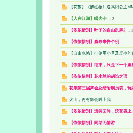
【花絮】《醉红妆》送高阳公主MM赢
【人在江湖】喝火令
...
2
【依依惜别】叶子的自由乱舞2
...
【依依惜别】嬴政来告个别
【自由水帖】打倒用小号及反串的
【依依惜别】结束，只是下一个里
【依依惜别】花木兰的胡诌之语
花潮第三届舞会总结附演员表，玩
火山，再有舞会叫上我
【依依惜别】浅笑回眸，浣花笺上
【依依惜别】同结无情游