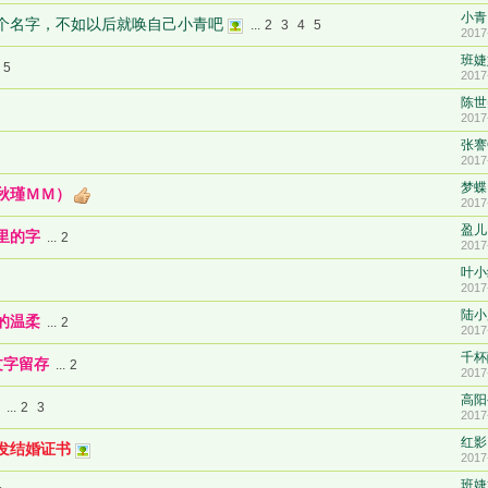
小青
个名字，不如以后就唤自己小青吧
...
2
3
4
5
2017
班婕
5
2017
陈世
2017
张謇
2017
梦蝶
秋瑾ＭＭ）
2017
盈儿
里的字
...
2
2017
叶小
2017
陆小
的温柔
...
2
2017
千杯
文字留存
...
2
2017
高阳
...
2
3
2017
红影
发结婚证书
2017
班婕