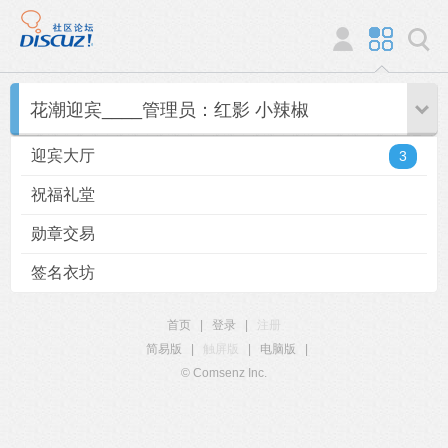
花潮迎宾____管理员：红影 小辣椒
迎宾大厅
3
祝福礼堂
勋章交易
签名衣坊
首页
|
登录
|
注册
简易版
|
触屏版
|
电脑版
|
© Comsenz Inc.