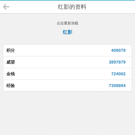
红影的资料
点击重新加载
红影
积分
409079
威望
3897879
金钱
724002
经验
7308894