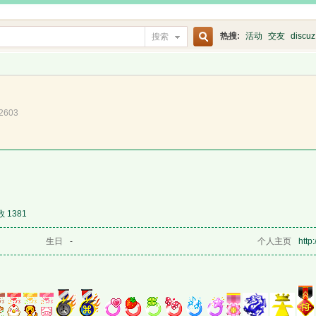
热搜:
活动
交友
discuz
搜索
搜
?2603
索
 1381
生日
-
个人主页
http:/