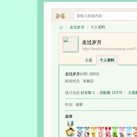
走过岁月
个人资料
走过岁月
https://www.huachaowang.com/
花
›
›
主题
个人资料
走过岁月
(UID: 2603)
邮箱状态
未验证
统计信息
好友数 1
|
回帖数 10376
|
主题数
性别
保密
潮
勋章