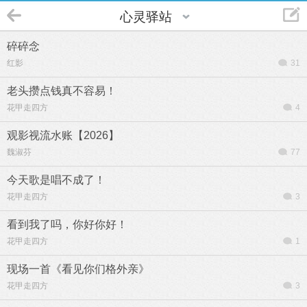
心灵驿站
碎碎念
红影
31
老头攒点钱真不容易！
花甲走四方
4
观影视流水账【2026】
魏淑芬
77
今天歌是唱不成了！
花甲走四方
3
看到我了吗，你好你好！
花甲走四方
1
现场一首《看见你们格外亲》
花甲走四方
3