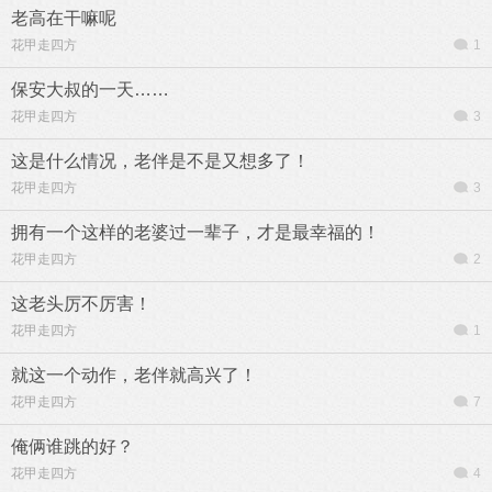
老高在干嘛呢
花甲走四方
1
保安大叔的一天……
花甲走四方
3
这是什么情况，老伴是不是又想多了！
花甲走四方
3
拥有一个这样的老婆过一辈子，才是最幸福的！
花甲走四方
2
这老头厉不厉害！
花甲走四方
1
就这一个动作，老伴就高兴了！
花甲走四方
7
俺俩谁跳的好？
花甲走四方
4