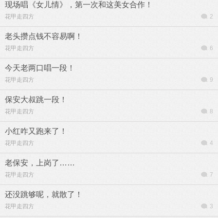
现场唱《女儿情》，第一次和这美女合作！
花甲走四方
2
老头攒点钱不容易啊！
花甲走四方
6
今天老两口唱一段！
花甲走四方
9
保安大叔跳一段！
花甲走四方
8
小红咋又跑来了！
花甲走四方
4
老保安，上岗了……
花甲走四方
7
还没跳够呢，就散了！
花甲走四方
3