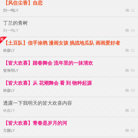
【风住尘香】自恋
刘一鸣LY
11
丁兰的青树
刘一鸣LY
16
【土豆队】信手涂鸦 漫画女孩 挑战地瓜队 画画爱好者
林森LY
21
【皆大欢喜】踏春舞会 流年里的一抹清欢
曾海明LY
66
【皆大欢喜】从 花潮舞会 看 到 物种起源
林森LY
20
透露一下我明天的皆大欢喜内容
林森LY
15
【皆大欢喜】青春是岁月的河
方颜LY
92