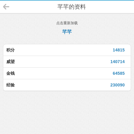
芊芊的资料
点击重新加载
芊芊
积分
14815
威望
140714
金钱
64585
经验
230090