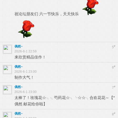
祝论坛朋友们 六一节快乐，天天快乐
偶然~
#
5
2026-6-1 22:59
来欣赏精品佳作！
偶然~
#
6
2026-6-1 23:00
制作大气！
偶然~
#
7
2026-6-1 23:00
太棒了！玫瑰花☆╮╮芍药花☆╮╰☆☆╮合欢花花～【*
偶然 献花给你啦】
偶然~
#
8