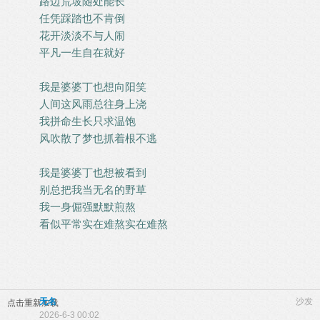
路边荒坡随处能长
任凭踩踏也不肯倒
花开淡淡不与人闹
平凡一生自在就好
我是婆婆丁也想向阳笑
人间这风雨总往身上浇
我拼命生长只求温饱
风吹散了梦也抓着根不逃
我是婆婆丁也想被看到
别总把我当无名的野草
我一身倔强默默煎熬
看似平常实在难熬实在难熬
无名
沙发
点击重新加载
2026-6-3 00:02