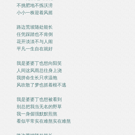
不挑肥地不拣沃涝
小小一株迎着风摇
路边荒坡随处能长
任凭踩踏也不肯倒
花开淡淡不与人闹
平凡一生自在就好
我是婆婆丁也想向阳笑
人间这风雨总往身上浇
我拼命生长只求温饱
风吹散了梦也抓着根不逃
我是婆婆丁也想被看到
别总把我当无名的野草
我一身倔强默默煎熬
看似平常实在难熬实在难熬