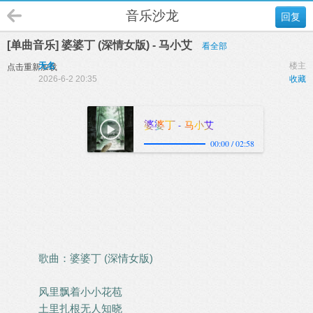
音乐沙龙
回复
[单曲音乐] 婆婆丁 (深情女版) - 马小艾
看全部
无名
楼主
点击重新加载
2026-6-2 20:35
收藏
歌曲：婆婆丁 (深情女版)
风里飘着小小花苞
土里扎根无人知晓