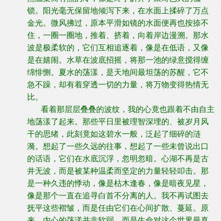
锁。阳光毫无保留地倾泻下来，在水面上揉碎了万点
金光。微风拂过，原本平滑如镜的水面便再也按捺不
住，一圈一圈地，推着、挤着，向着岸边漫溯。那水
波是极柔软的，它们互相追逐着，像是在低语，又像
是在嬉闹。水草在波底招摇，将那一池的绿意搅得缠
绵悱恻。夏水的荡漾，是天地间最坦荡的苏醒，它不
急不躁，却有着穿透一切的力量，将万物变得热情无
比。
看着那层层叠叠的波纹，我的心竟也跟着不由自主
地荡漾了起来。那些平日里被理智深埋的、被岁月风
干的思绪，此刻竟如这碧水一般，泛起了细碎的涟
漪。想起了一些久远的往事，想起了一些未曾说出口
的话语，它们在水底沉浮，忽明忽暗。心湖不再是古
井无波，而是被某种温柔而坚定的力量轻轻叩击。那
是一种久违的悸动，像是枯木逢春，像是暗夜见星，
像是那个一直在追寻白首不分离的人。我不再试图去
抚平这些褶皱，而是任由它们在心间扩散、蔓延。原
来，内心的荡漾并非软弱，而是生命对这个世界最真