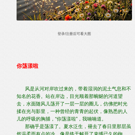
登录/注册后可看大图
你荡漾啦
风是从河对岸吹过来的，带着湿润的泥土气息和不
知名的花香。站在岸边，目光顺着那蜿蜒的河道望
去，水面随风儿荡开了一层一层的圈儿，仿佛把时光
揉在光与影里，一种曾经的青青的起伏，像熟悉的人
儿的呼吸的胸脯，“你荡漾啦”，我喃喃道。
那确乎是荡漾了。夏水泛生，褪去了春日里那层虽
然温柔而有点的冷，像是终于解开了束缚已久的枷