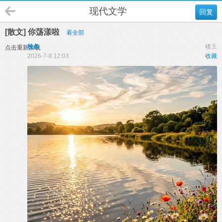
现代文学
回复
[散文] 你荡漾啦
看全部
枝条
楼主
点击重新加载
2026-7-8 12:03
收藏