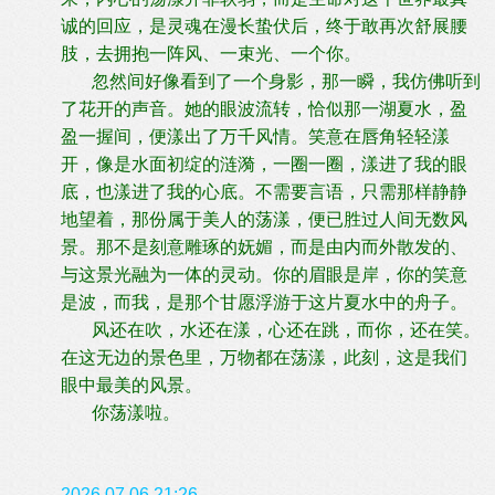
诚的回应，是灵魂在漫长蛰伏后，终于敢再次舒展腰
肢，去拥抱一阵风、一束光、一个你。
忽然间好像看到了一个身影，那一瞬，我仿佛听到
了花开的声音。她的眼波流转，恰似那一湖夏水，盈
盈一握间，便漾出了万千风情。笑意在唇角轻轻漾
开，像是水面初绽的涟漪，一圈一圈，漾进了我的眼
底，也漾进了我的心底。不需要言语，只需那样静静
地望着，那份属于美人的荡漾，便已胜过人间无数风
景。那不是刻意雕琢的妩媚，而是由内而外散发的、
与这景光融为一体的灵动。你的眉眼是岸，你的笑意
是波，而我，是那个甘愿浮游于这片夏水中的舟子。
风还在吹，水还在漾，心还在跳，而你，还在笑。
在这无边的景色里，万物都在荡漾，此刻，这是我们
眼中最美的风景。
你荡漾啦。
2026.07.06.21:26