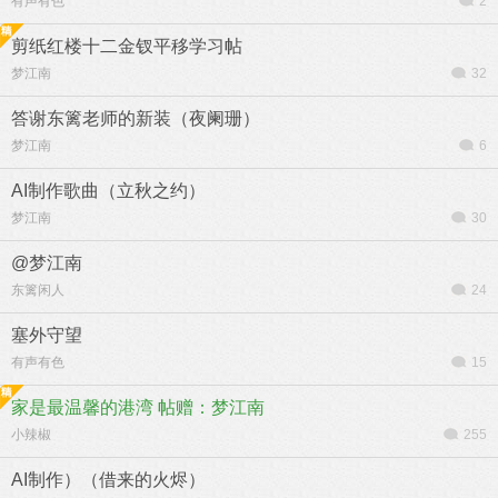
有声有色
2
剪纸红楼十二金钗平移学习帖
梦江南
32
答谢东篱老师的新装（夜阑珊）
梦江南
6
AI制作歌曲（立秋之约）
梦江南
30
@梦江南
东篱闲人
24
塞外守望
有声有色
15
家是最温馨的港湾 帖赠：梦江南
小辣椒
255
AI制作）（借来的火烬）