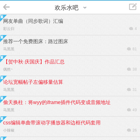
欢乐水吧
网友单曲（同步歌词）汇编
彩云归
4
推荐一个免费图床：路过图床
马黑黑
81
【贺中秋·庆国庆】作品汇总
偶然~
38
论坛宽幅帖子左偏移量估算
马黑黑
31
偷天换柱：将wyy的iframe插件代码变成音频地址
马黑黑
49
css编辑单曲带滚动字播放器和边框代码套用
小辣椒
26