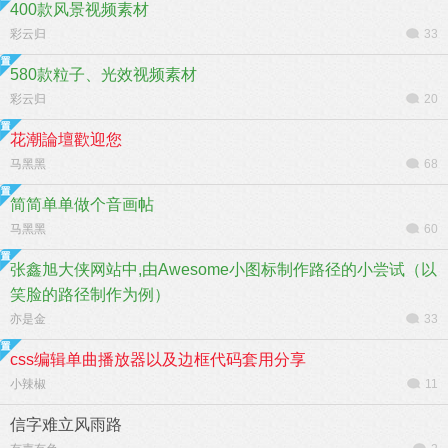
400款风景视频素材
彩云归
33
580款粒子、光效视频素材
彩云归
20
花潮論壇歡迎您
马黑黑
68
简简单单做个音画帖
马黑黑
60
张鑫旭大侠网站中,由Awesome小图标制作路径的小尝试（以
笑脸的路径制作为例）
亦是金
33
css编辑单曲播放器以及边框代码套用分享
小辣椒
11
信字难立风雨路