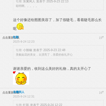
东篱闲人 发表于 2025-9-23 22:13
引用:
聪明啊。。。。。
这个好像还给图图美容了，加了假睫毛，看着睫毛那么长
呢
红影
#
点击重新加载
15
2025-9-24 12:23
小辣椒 发表于 2025-9-23 22:48
引用:
美貌如花的美女，太漂亮了，亲爱的收礼开心
谢谢亲爱的，收到这么美好的礼物，真的太开心了
东篱闲人
#
点击重新加载
16
2025-9-24 12:31
红影 发表于 2025-9-24 12:22
引用: