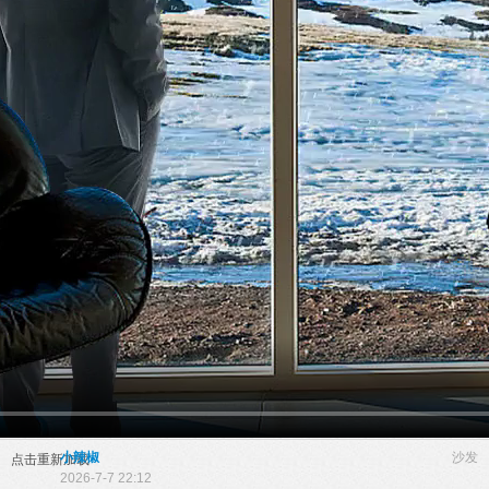
小辣椒
沙发
点击重新加载
2026-7-7 22:12