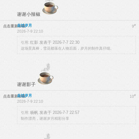
谢谢小辣椒
走过岁月
#
点击重新加载
9
2026-7-9 22:10
红影 发表于 2026-7-7 22:30
引用:
这场景真棒，雪花都落在人物后面，岁月的制作真仔细。
谢谢影子
走过岁月
#
点击重新加载
10
2026-7-9 22:10
杨帆 发表于 2026-7-7 22:57
引用:
制作漂亮，谢谢岁月精彩分享