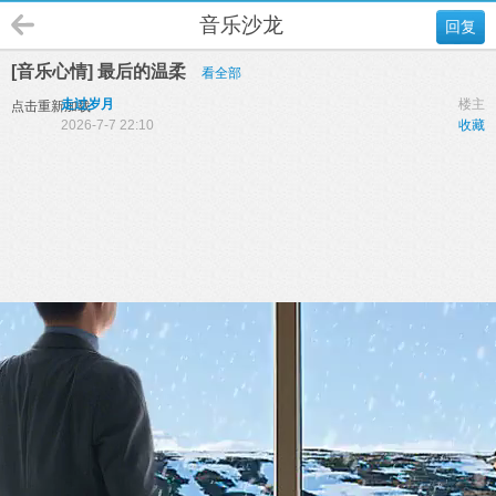
音乐沙龙
回复
[音乐心情] 最后的温柔
看全部
走过岁月
楼主
点击重新加载
2026-7-7 22:10
收藏