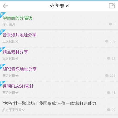
分享专区
华丽丽的分隔线
绿叶清舟
8
音乐短片地址分享
三月的阳光
533
精品素材分享
三月的阳光
29
MP3音乐地址分享
三月的阳光
109
透明FLASH素材
三月的阳光
41
“六爷”挂一颗出场！我国形成“三位一体”核打击能力
驻在平安夜前夕
29