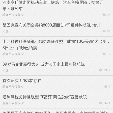
河南商丘健走团机动车道上锻炼，汽车龟缩尾随，交警无
奈：难约束
驻在平安夜前夕
35
星巴克宣布关闭全美约8000店面 进行"反种族歧视"培训
幻影
94
山西精神科医师郎小娥更新证件照，此前“10级美颜”火出圈，
3日上午门诊已约满
驻在平安夜前夕
14
39岁马克龙赢得大选 成为法国史上最年轻总统
幻影
1372
首次证实！“胶球”存在
驻在平安夜前夕
3
塔利班枕戈待旦观望 阿富汗“两位总统”宣誓就职
驻在平安夜前夕
1671