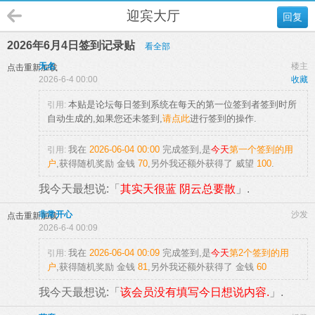
迎宾大厅
回复
2026年6月4日签到记录贴
看全部
无名
楼主
点击重新加载
2026-6-4 00:00
收藏
本贴是论坛每日签到系统在每天的第一位签到者签到时所
引用:
自动生成的,如果您还未签到,
请点此
进行签到的操作.
我在
2026-06-04 00:00
完成签到,是
今天
第一个签到的用
引用:
户
,获得随机奖励
金钱
70
,另外我还额外获得了
威望
100
.
我今天最想说:「
其实天很蓝 阴云总要散
」.
非常开心
沙发
点击重新加载
2026-6-4 00:09
我在
2026-06-04 00:09
完成签到,是
今天
第2个签到的用
引用:
户
,获得随机奖励
金钱
81
,另外我还额外获得了
金钱
60
我今天最想说:「
该会员没有填写今日想说内容.
」.