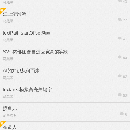
43
马黑黑
江上清风游
27
马黑黑
textPath startOffset动画
41
马黑黑
SVG内部图像自适应宽高的实现
84
马黑黑
AI的知识从何而来
82
马黑黑
textarea模拟高亮关键字
53
马黑黑
摸鱼儿
6
疏星淡月
布道人