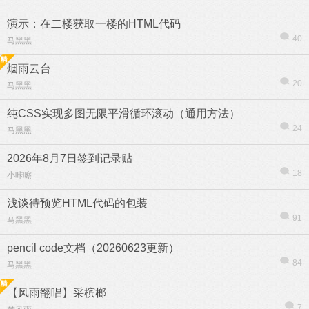
演示：在二楼获取一楼的HTML代码
40
马黑黑
烟雨云台
20
马黑黑
纯CSS实现多图无限平滑循环滚动（通用方法）
24
马黑黑
2026年8月7日签到记录贴
18
小咔嚓
浅谈待预览HTML代码的包装
91
马黑黑
pencil code文档（20260623更新）
84
马黑黑
【风雨翻唱】采槟榔
7