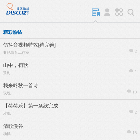
精彩热帖
仿抖音视频特效[待完善]
2
亚伦影音工作室
山中，初秋
1
孤树
我来吟秋一首诗
18
玫瑰
【签签乐】第一条线完成
2
玫瑰
清歌漫谷
18
杨帆