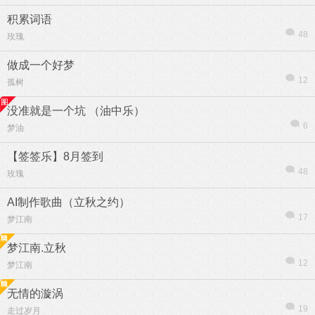
积累词语
48
玫瑰
做成一个好梦
12
孤树
热帖
用户
版块
搜索
没准就是一个坑 （油中乐）
6
梦油
【签签乐】8月签到
48
玫瑰
AI制作歌曲（立秋之约）
17
梦江南
梦江南.立秋
12
梦江南
无情的漩涡
19
走过岁月