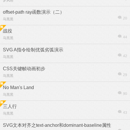
梦风雨
offset-path ray函数演示（二）
20
马黑黑
战役
44
马黑黑
SVG A指令绘制优弧劣弧演示
42
马黑黑
CSS关键帧动画初步
29
马黑黑
No Man's Land
90
马黑黑
三人行
43
马黑黑
SVG文本对齐之text-anchor和dominant-baseline属性