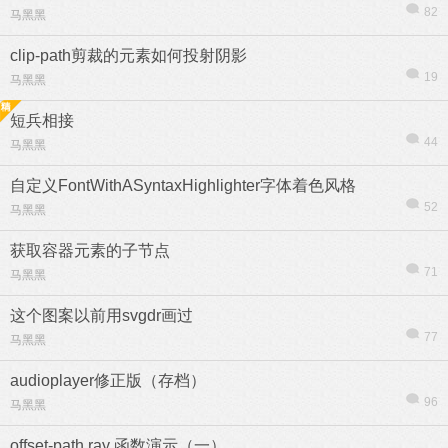
82
马黑黑
clip-path剪裁的元素如何投射阴影
19
马黑黑
短兵相接
44
马黑黑
自定义FontWithASyntaxHighlighter字体着色风格
52
马黑黑
获取容器元素的子节点
71
马黑黑
这个图案以前用svgdr画过
信息
列表
77
马黑黑
audioplayer修正版（存档）
96
马黑黑
offset-path ray 函数演示（一）