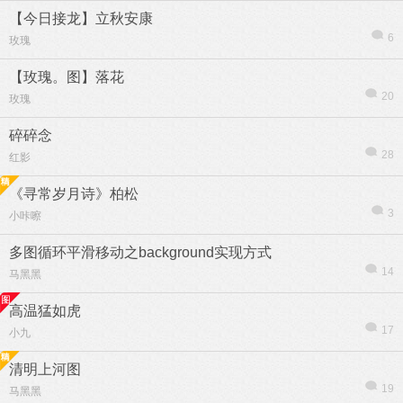
【今日接龙】立秋安康
6
玫瑰
【玫瑰。图】落花
20
玫瑰
碎碎念
28
红影
《寻常岁月诗》柏松
3
小咔嚓
多图循环平滑移动之background实现方式
14
马黑黑
高温猛如虎
17
小九
清明上河图
19
马黑黑